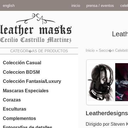
english
inicio
prensa / eventos
celeb
Leath
Inicio
»
Secci�n Celebrit
CATEGOR�AS DE PRODUCTOS
Colección Casual
Coleccion BDSM
Colección Fantasia/Luxury
Mascaras Especiales
Corazas
Esculturas
Leatherdesigns
Complementos
Dirigido por Steven K
Fotografías de detalles