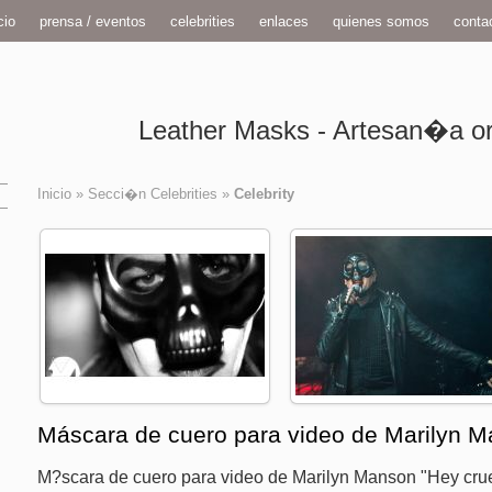
cio
prensa / eventos
celebrities
enlaces
quienes somos
conta
Leather Masks - Artesan�a ori
Inicio
»
Secci�n Celebrities
»
Celebrity
Máscara de cuero para video de Marilyn M
M?scara de cuero para video de Marilyn Manson "Hey crue