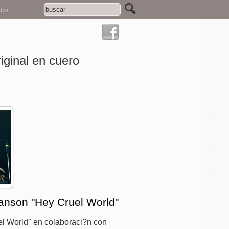
cto
ginal en cuero
anson "Hey Cruel World"
l World" en colaboraci?n con