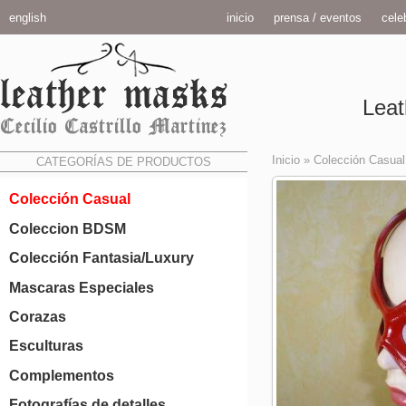
english
inicio
prensa / eventos
celeb
Leat
Inicio
»
Colección Casual
CATEGORÍAS DE PRODUCTOS
Colección Casual
Coleccion BDSM
Colección Fantasia/Luxury
Mascaras Especiales
Corazas
Esculturas
Complementos
Fotografías de detalles