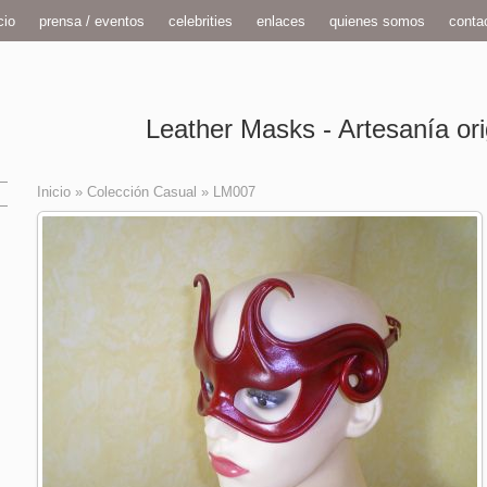
cio
prensa / eventos
celebrities
enlaces
quienes somos
conta
Leather Masks - Artesanía ori
Inicio
»
Colección Casual
»
LM007