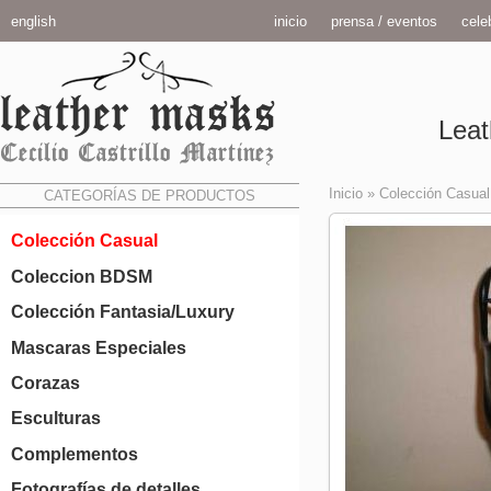
english
inicio
prensa / eventos
celeb
Leat
Inicio
»
Colección Casual
CATEGORÍAS DE PRODUCTOS
Colección Casual
Coleccion BDSM
Colección Fantasia/Luxury
Mascaras Especiales
Corazas
Esculturas
Complementos
Fotografías de detalles