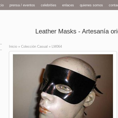
cio
prensa / eventos
celebrities
enlaces
quienes somos
conta
Leather Masks - Artesanía ori
Inicio
»
Colección Casual
»
LM064