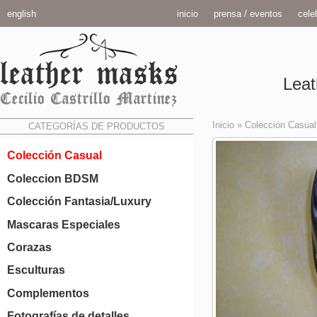
english
inicio
prensa / eventos
celeb
Leat
Inicio
»
Colección Casual
CATEGORÍAS DE PRODUCTOS
Colección Casual
Coleccion BDSM
Colección Fantasia/Luxury
Mascaras Especiales
Corazas
Esculturas
Complementos
Fotografías de detalles