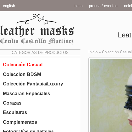
english
inicio
prensa / eventos
celeb
Leat
Inicio
»
Colección Casual
CATEGORÍAS DE PRODUCTOS
Colección Casual
Coleccion BDSM
Colección Fantasia/Luxury
Mascaras Especiales
Corazas
Esculturas
Complementos
Fotografías de detalles