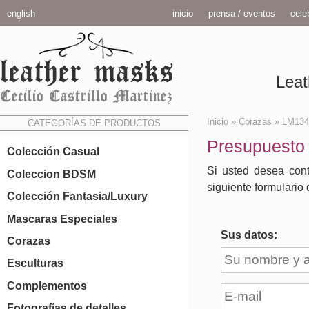
english
inicio
prensa / eventos
celeb
Leat
Inicio
»
Corazas
»
LM134
CATEGORÍAS DE PRODUCTOS
Presupuesto
Colección Casual
Si usted desea cont
Coleccion BDSM
siguiente formulario 
Colección Fantasia/Luxury
Mascaras Especiales
Sus datos:
Corazas
Esculturas
Complementos
Fotografías de detalles