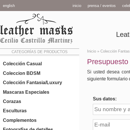
english
inicio
prensa / eventos
celeb
Leat
Inicio
»
Colección Fantas
CATEGORÍAS DE PRODUCTOS
Presupuesto
Colección Casual
Si usted desea cont
Coleccion BDSM
siguiente formulario 
Colección Fantasia/Luxury
Mascaras Especiales
Sus datos:
Corazas
Esculturas
Complementos
Fotografías de detalles