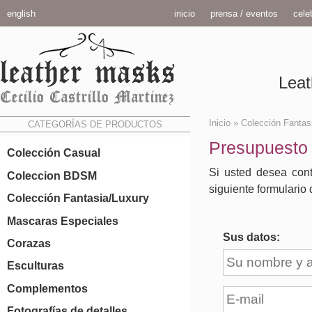
english
inicio
prensa / eventos
celeb
Leat
Inicio
»
Colección Fantas
CATEGORÍAS DE PRODUCTOS
Presupuesto
Colección Casual
Si usted desea cont
Coleccion BDSM
siguiente formulario 
Colección Fantasia/Luxury
Mascaras Especiales
Sus datos:
Corazas
Esculturas
Complementos
Fotografías de detalles