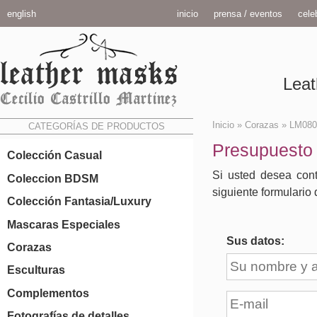
english
inicio
prensa / eventos
celeb
Leat
Inicio
»
Corazas
»
LM080
CATEGORÍAS DE PRODUCTOS
Presupuesto
Colección Casual
Si usted desea cont
Coleccion BDSM
siguiente formulario 
Colección Fantasia/Luxury
Mascaras Especiales
Sus datos:
Corazas
Esculturas
Complementos
Fotografías de detalles