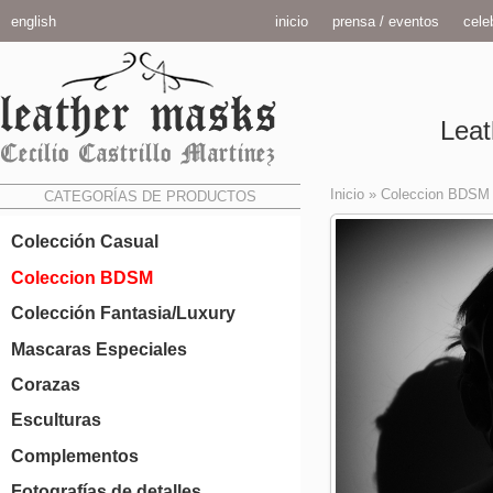
english
inicio
prensa / eventos
celeb
Leat
Inicio
»
Coleccion BDSM
CATEGORÍAS DE PRODUCTOS
Colección Casual
Coleccion BDSM
Colección Fantasia/Luxury
Mascaras Especiales
Corazas
Esculturas
Complementos
Fotografías de detalles