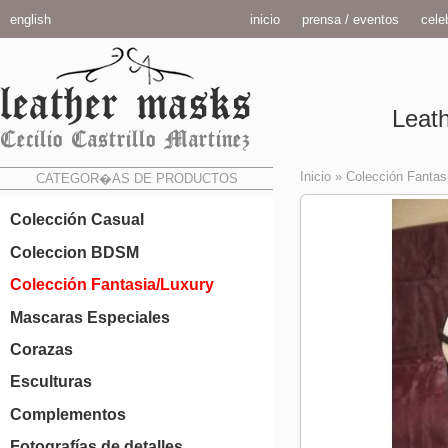
english
inicio
prensa / eventos
celeb
Leath
Inicio
»
Colección Fantas
CATEGOR�AS DE PRODUCTOS
Colección Casual
Coleccion BDSM
Colección Fantasia/Luxury
Mascaras Especiales
Corazas
Esculturas
Complementos
Fotografías de detalles