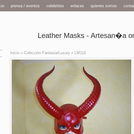
cio
prensa / eventos
celebrities
enlaces
quienes somos
conta
Leather Masks - Artesan�a ori
Inicio
»
Colección Fantasia/Luxury
»
LM116