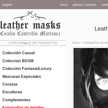
english
inicio
prensa / eventos
celeb
Leath
Inicio
»
Fotografías de de
CATEGOR�AS DE PRODUCTOS
Colección Casual
Coleccion BDSM
Colección Fantasia/Luxury
Mascaras Especiales
Corazas
Esculturas
Complementos
Fotografías de detalles