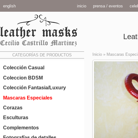
english
inicio
prensa / eventos
celeb
Leat
Inicio
»
Mascaras Especi
CATEGORÍAS DE PRODUCTOS
Colección Casual
Coleccion BDSM
Colección Fantasia/Luxury
Mascaras Especiales
Corazas
Esculturas
Complementos
Fotografías de detalles