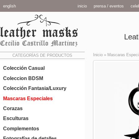
english
inicio
prensa / eventos
celeb
Leat
Inicio
»
Mascaras Especi
CATEGORÍAS DE PRODUCTOS
Colección Casual
Coleccion BDSM
Colección Fantasia/Luxury
Mascaras Especiales
Corazas
Esculturas
Complementos
Fotografías de detalles