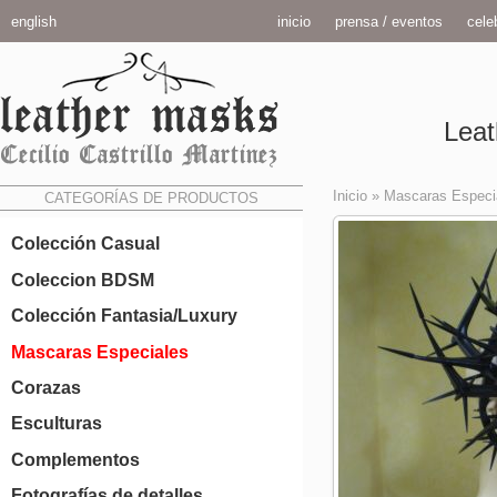
english
inicio
prensa / eventos
celeb
Leat
Inicio
»
Mascaras Especi
CATEGORÍAS DE PRODUCTOS
Colección Casual
Coleccion BDSM
Colección Fantasia/Luxury
Mascaras Especiales
Corazas
Esculturas
Complementos
Fotografías de detalles