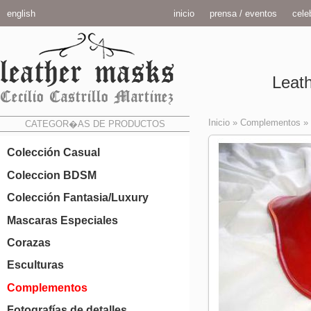
english
inicio
prensa / eventos
celeb
Leath
Inicio
»
Complementos
»
CATEGOR�AS DE PRODUCTOS
Colección Casual
Coleccion BDSM
Colección Fantasia/Luxury
Mascaras Especiales
Corazas
Esculturas
Complementos
Fotografías de detalles