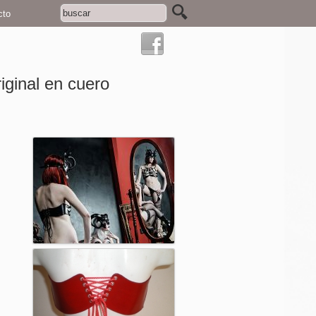
cto
ginal en cuero