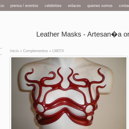
cio
prensa / eventos
celebrities
enlaces
quienes somos
conta
Leather Masks - Artesan�a ori
Inicio
»
Complementos
»
LM074