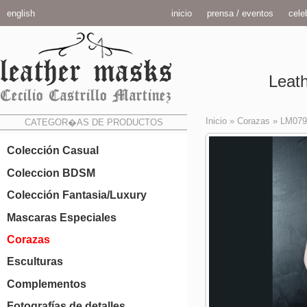
english
inicio
prensa / eventos
celeb
Leath
Inicio
»
Corazas
»
LM079
CATEGOR�AS DE PRODUCTOS
Colección Casual
Coleccion BDSM
Colección Fantasia/Luxury
Mascaras Especiales
Corazas
Esculturas
Complementos
Fotografías de detalles