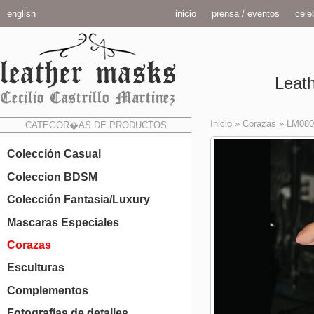
english
inicio
prensa / eventos
celeb
Leath
Inicio
»
Corazas
»
LM080
CATEGOR�AS DE PRODUCTOS
Colección Casual
Coleccion BDSM
Colección Fantasia/Luxury
Mascaras Especiales
Corazas
Esculturas
Complementos
Fotografías de detalles