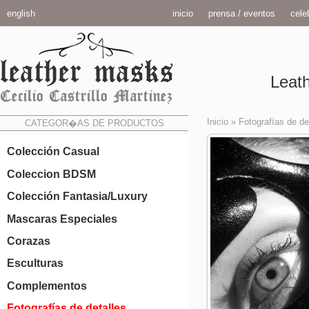
english
inicio
prensa / eventos
celeb
Leath
Inicio
»
Fotografías de de
CATEGOR�AS DE PRODUCTOS
Colección Casual
Coleccion BDSM
Colección Fantasia/Luxury
Mascaras Especiales
Corazas
Esculturas
Complementos
Fotografías de detalles